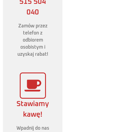
515 504
040
Zamów przez
telefon z
odbiorem
osobistym i
uzyskaj rabat!
Stawiamy
kawę!
Wpadnij do nas