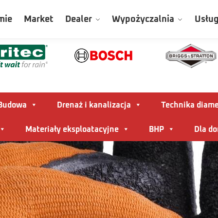
mie
Market
Dealer
Wypożyczalnia
Usług
Budowa
Drenaż i kanalizacja
Technika diam
Materiały eksploatacyjne
BHP
Dla d