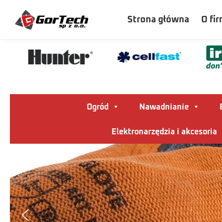
Szukaj
Strona główna
O fir
Ogród
Nawadnianie
Elektronarzędzia i akcesoria