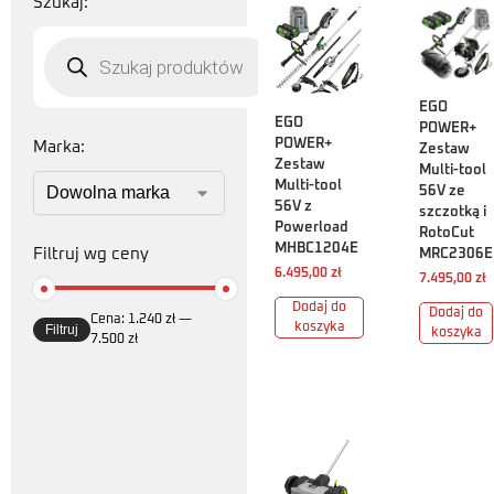
Szukaj:
EGO
EGO
POWER+
POWER+
Marka:
Zestaw
Zestaw
Multi-tool
Multi-tool
56V ze
56V z
szczotką i
Powerload
RotoCut
MHBC1204E
Filtruj wg ceny
MRC2306E
6.495,00
zł
7.495,00
zł
Dodaj do
Dodaj do
Cena:
1.240 zł
—
koszyka
Filtruj
koszyka
7.500 zł