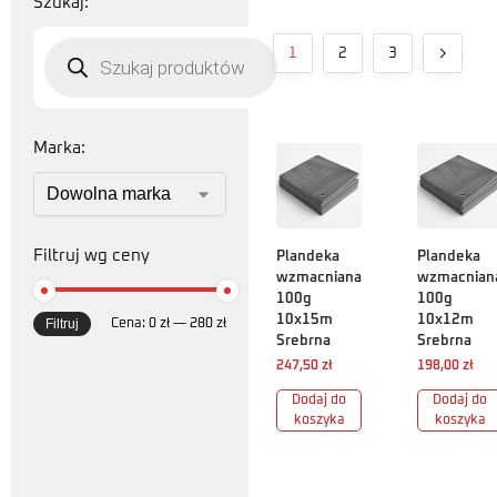
Szukaj:
1
2
3
Marka:
Filtruj wg ceny
Plandeka
Plandeka
wzmacniana
wzmacnian
100g
100g
10x15m
10x12m
Filtruj
Cena:
0 zł
—
280 zł
Srebrna
Srebrna
247,50
zł
198,00
zł
Dodaj do
Dodaj do
koszyka
koszyka