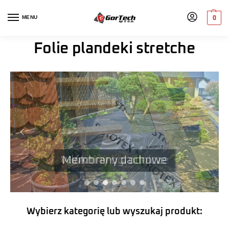
MENU
0
Folie plandeki stretche
Włókniny ogrodnicze
Membrany dachowe
Wybierz kategorię lub wyszukaj produkt: