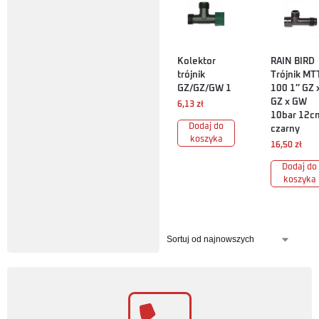
Kolektor
RAIN BIRD
trójnik
Trójnik MT
GZ/GZ/GW 1
100 1″ GZ 
GZ x GW
6,13
zł
10bar 12c
Dodaj do
czarny
koszyka
16,50
zł
Dodaj do
koszyka