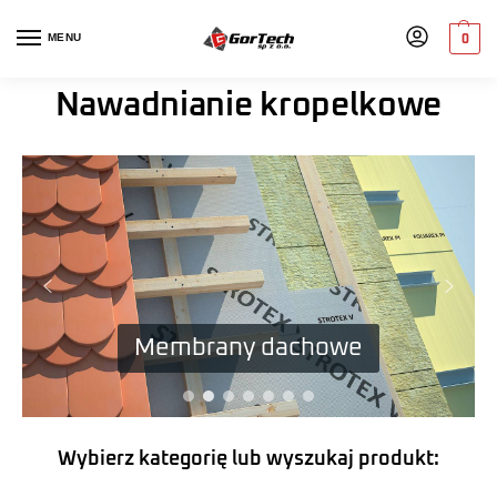
MENU
0
Nawadnianie kropelkowe
Włókniny ogrodnicze
Membrany dachowe
Wybierz kategorię lub wyszukaj produkt: