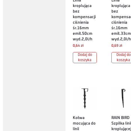
Linia
Linia
kroplująca
kroplująca
bez
bez
kompensacji
kompensac
ciśnienia
ciśnienia
śr.16mm
śr.16mm
emit.50cm
emit.33cm
wyd.2,0l/h
wyd.2,0l/h
0,64
zł
0,69
zł
Dodaj do
Dodaj do
koszyka
koszyka
Kotwa
RAIN BIRD
mocująca do
Szpilka lini
linii
kroplujące