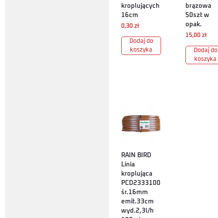
kroplujących
brązowa
16cm
50szt w
opak.
0,30
zł
15,00
zł
Dodaj do
koszyka
Dodaj do
koszyka
RAIN BIRD
Linia
kroplująca
PCD2333100
śr.16mm
emit.33cm
wyd.2,3l/h