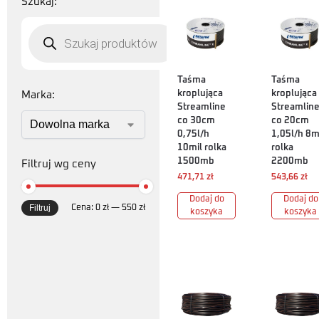
Szukaj:
Taśma
Taśma
kroplująca
kroplująca
Marka:
Streamline
Streamlin
co 30cm
co 20cm
0,75l/h
1,05l/h 8m
10mil rolka
rolka
1500mb
2200mb
Filtruj wg ceny
471,71
zł
543,66
zł
Dodaj do
Dodaj do
Filtruj
Cena:
0 zł
—
550 zł
koszyka
koszyka