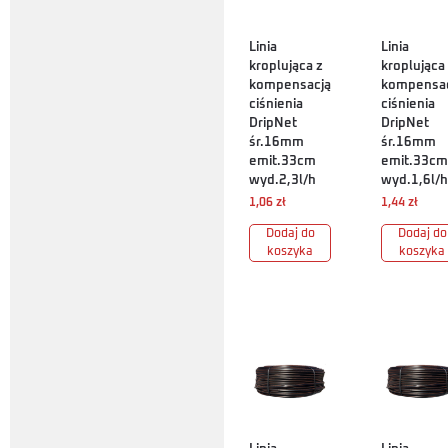
Linia
Linia
kroplująca z
kroplująca
kompensacją
kompensa
ciśnienia
ciśnienia
DripNet
DripNet
śr.16mm
śr.16mm
emit.33cm
emit.33cm
wyd.2,3l/h
wyd.1,6l/h
1,06
zł
1,44
zł
Dodaj do
Dodaj do
koszyka
koszyka