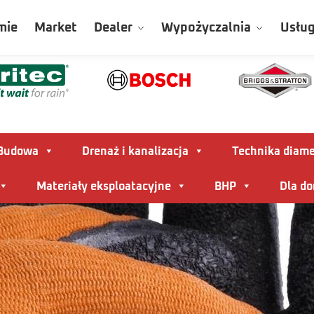
mie
Market
Dealer
Wypożyczalnia
Usług
Budowa
Drenaż i kanalizacja
Technika diam
Materiały eksploatacyjne
BHP
Dla d