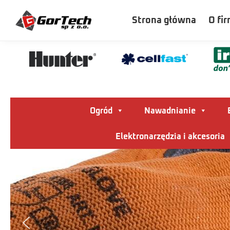
Szukaj
Strona główna
O fir
Ogród
Nawadnianie
Elektronarzędzia i akcesoria