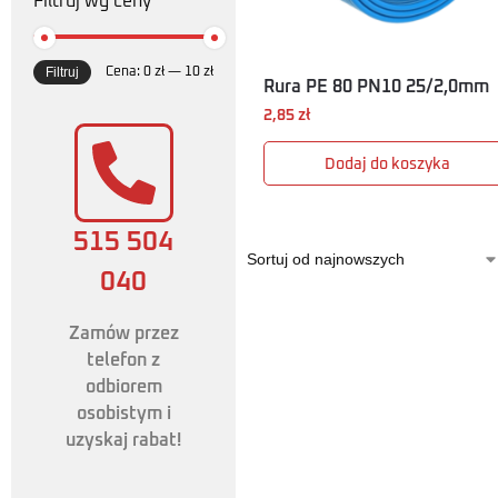
Filtruj wg ceny
Filtruj
Cena:
0 zł
—
10 zł
Rura PE 80 PN10 25/2,0mm
2,85
zł
Dodaj do koszyka
515 504
040
Zamów przez
telefon z
odbiorem
osobistym i
uzyskaj rabat!