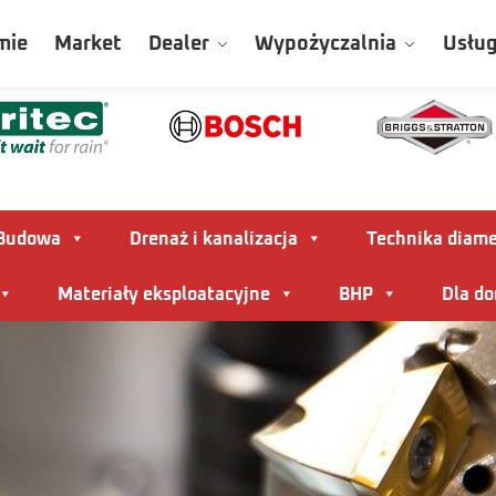
mie
Market
Dealer
Wypożyczalnia
Usług
Budowa
Drenaż i kanalizacja
Technika diam
Materiały eksploatacyjne
BHP
Dla d