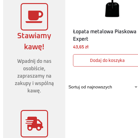
Łopata metalowa Piaskowa
Stawiamy
Expert
kawę!
43,65
zł
Dodaj do koszyka
Wpadnij do nas
osobiście,
zapraszamy na
zakupy i wspólną
kawę.