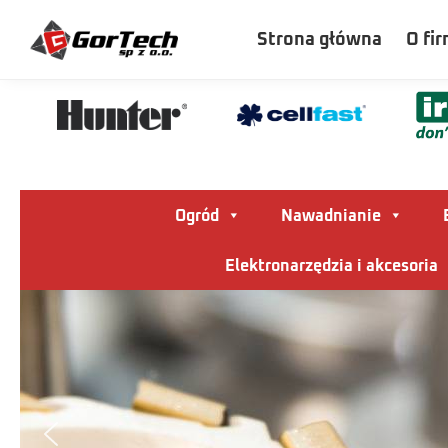
Szukaj
Strona główna
O fir
Ogród
Nawadnianie
Elektronarzędzia i akcesoria