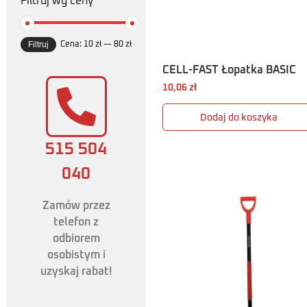
Filtruj wg ceny
Filtruj
Cena:
10 zł
—
80 zł
CELL-FAST Łopatka BASIC
10,06
zł
Dodaj do koszyka
515 504
040
Zamów przez
telefon z
odbiorem
osobistym i
uzyskaj rabat!