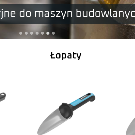
yjne do maszyn budowlany
Łopaty