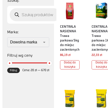
Szukaj:
CENTRALA
CENTRALA
NASIENNA
NASIENNA
Marka:
Trawa
Trawa
parkowa 5kg
parkowa 1
do miejsc
do miejsc
zacienionych
zacieniony
Filtruj wg ceny
86,19
zł
22,33
zł
Dodaj do
Dodaj do
koszyka
koszyka
Filtruj
Cena:
20 zł
—
670 zł