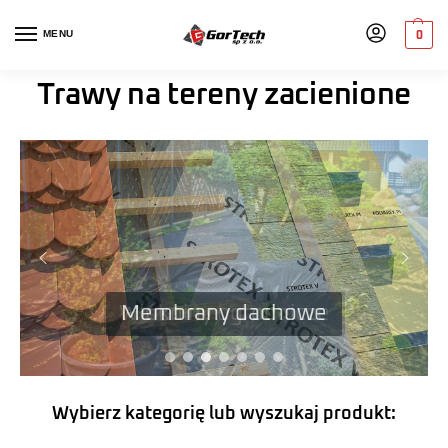
MENU
0
Trawy na tereny zacienione
Włókniny ogrodnicze
Membrany dachowe
Wybierz kategorię lub wyszukaj produkt: