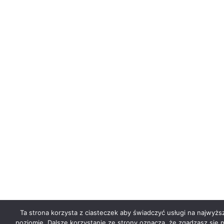
Ta strona korzysta z ciasteczek aby świadczyć usługi na najwyż
poziomie. Dalsze korzystanie ze strony oznacza, że zgadzasz się n