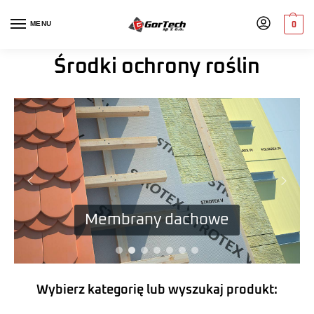
MENU
0
Środki ochrony roślin
Włókniny ogrodnicze
Membrany dachowe
Wybierz kategorię lub wyszukaj produkt: