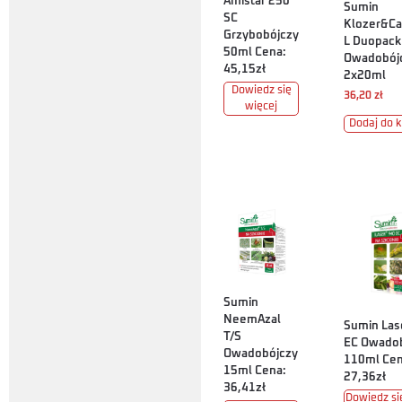
Amistar 250
Sumin
SC
Klozer&C
Grzybobójczy
L Duopack
50ml Cena:
Owadobój
45,15zł
2x20ml
Dowiedz się
36,20
zł
więcej
Dodaj do 
Sumin
NeemAzal
Sumin Las
T/S
EC Owado
Owadobójczy
110ml Cen
15ml Cena:
27,36zł
36,41zł
Dowiedz si