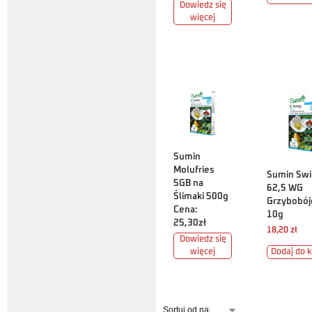
Dowiedz się
więcej
Sumin
Molufries
Sumin Swi
5GB na
62,5 WG
Ślimaki 500g
Grzybobój
Cena:
10g
25,30zł
18,20
zł
Dowiedz się
więcej
Dodaj do 