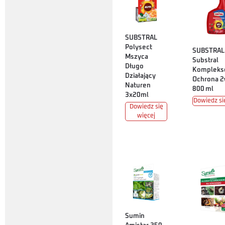
SUBSTRAL
Polysect
SUBSTRAL
Mszyca
Substral
Długo
Kompleks
Działający
Ochrona 
Naturen
800 ml
3x20ml
Dowiedz si
Dowiedz się
więcej
Sumin