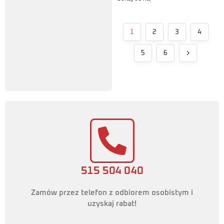
1
2
3
4
5
6
515 504 040
Zamów przez telefon z odbiorem osobistym i
uzyskaj rabat!