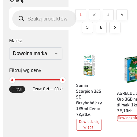
Szukaj:
1
2
3
4
5
6
Marka:
Filtruj wg ceny
Sumin
Filtruj
Cena:
0 zł
—
60 zł
Scorpion 325
AGRECOL 
SC
Oro 3GB n
Grzybobójczy
ślimaki 1k
125ml Cena:
32,10zł
72,20zł
Dowiedz si
Dowiedz się
więcej