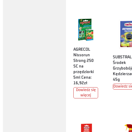
AGRECOL
Nissorun
SUBSTRAL 
Strong 250
Środek
SC na
Grzybobój
przędziorki
Kędzierz
5ml Cena:
45g
16,92zł
Dowiedz si
Dowiedz się
więcej