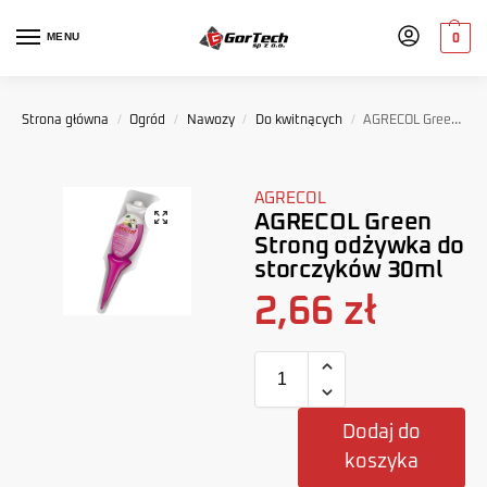
MENU
0
Strona główna
/
Ogród
/
Nawozy
/
Do kwitnących
/
AGRECOL Green Strong odżywka do storczyków 30ml
AGRECOL
AGRECOL Green
Strong odżywka do
storczyków 30ml
2,66
zł
Dodaj do
koszyka