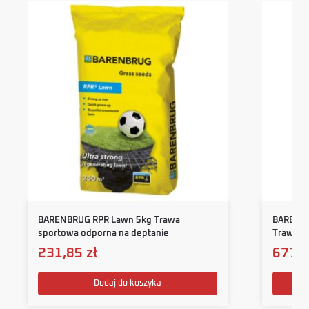
BARENBRUG RPR Lawn 5kg Trawa
BARENBR
sportowa odporna na deptanie
Trawa n
231,85
zł
677,
Dodaj do koszyka