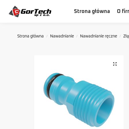
Szukaj
Strona główna
O fir
Strona główna
Nawadnianie
Nawadnianie ręczne
Zł
/
/
/