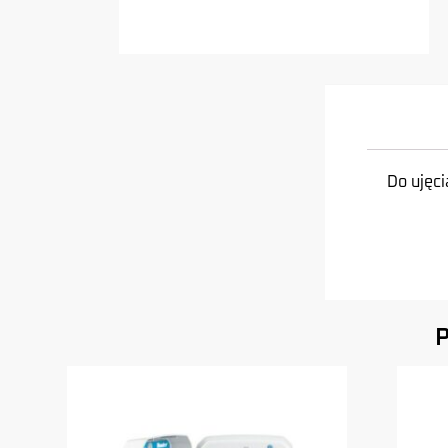
Do ujęc
P