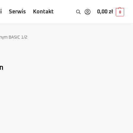
i
Serwis
Kontakt
0,00
zł
0
znym BASIC 1/2
m