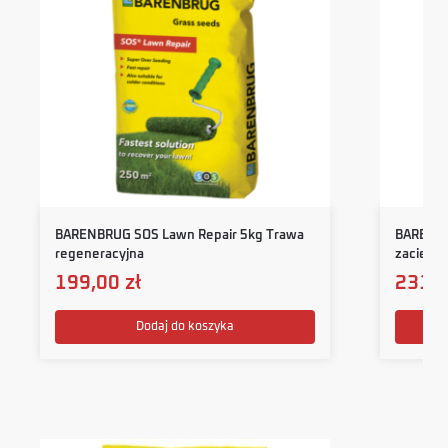
BARENBRUG SOS Lawn Repair 5kg Trawa
BARENBR
regeneracyjna
zacieni
199,00
zł
231,
Dodaj do koszyka