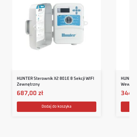
HUNTER Sterownik X2 801E 8 Sekcji WIFI
HUNTER 
Zewnętrzny
Wewnęt
687,00
zł
344,
Dodaj do koszyka