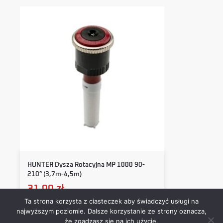
HUNTER Dysza Rotacyjna MP 1000 90-
210° (3,7m-4,5m)
31,00
zł
Ta strona korzysta z ciasteczek aby świadczyć usługi na
najwyższym poziomie. Dalsze korzystanie ze strony oznacza,
Dodaj do koszyka
że zgadzasz się na ich użycie.