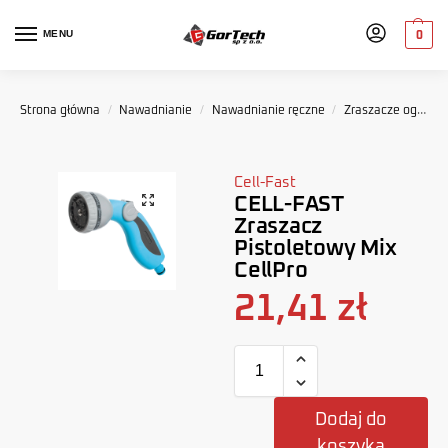
MENU
0
Strona główna
/
Nawadnianie
/
Nawadnianie ręczne
/
Zraszacze ogrodowe
Cell-Fast
CELL-FAST
Zraszacz
Pistoletowy Mix
CellPro
21,41
zł
Dodaj do
koszyka