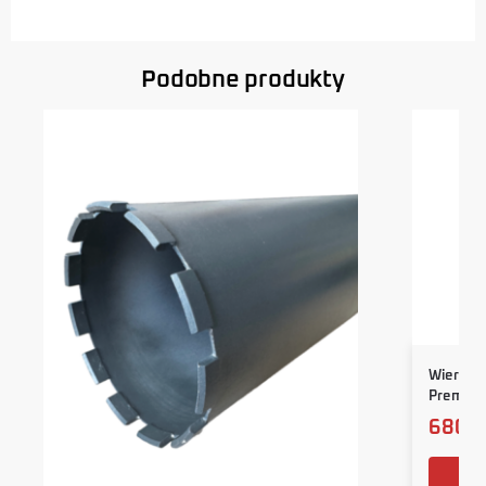
Podobne produkty
Wiertło
Premiu
680,