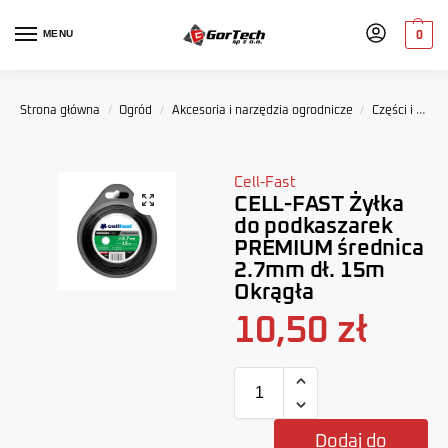
MENU
0
Strona główna
/
Ogród
/
Akcesoria i narzędzia ogrodnicze
/
Części i akcesoria ogrodnicze
Cell-Fast
CELL-FAST Żyłka
do podkaszarek
PREMIUM średnica
2.7mm dł. 15m
Okrągła
10,50
zł
Dodaj do