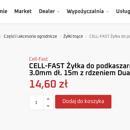
mie
Market
Dealer
Wypożyczalnia
Usług
Części i akcesoria ogrodnicze
Żyłki tnące
CELL-FAST Żyłka do podkaszarek średnica 3.0m
/
/
/
Cell-Fast
CELL-FAST Żyłka do podkaszar
3.0mm dł. 15m z rdzeniem Dua
14,60
zł
Dodaj do koszyka