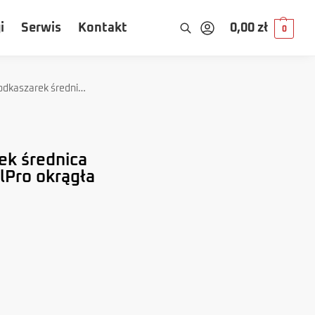
i
Serwis
Kontakt
0,00
zł
0
m dł. 15m z rdzeniem DualPro okrągła
ek średnica
lPro okrągła