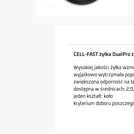
CELL-FAST żyłka DualPro z 
Wysokiej jakości żyłka wz
wyjątkowo wytrzymała popr
zwiększona odporność na łam
dostępna w średnicach: 2,0;
jeden kształt: koło
kryterium doboru poszczegó