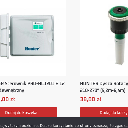
R Sterownik PRO-HC1201 E 12
HUNTER Dysza Rotacy
 Zewnętrzny
210-270° (5,2m-6,4m)
0,00
zł
38,00
zł
Dodaj do koszyka
Dodaj do koszy
 najwyższym poziomie. Dalsze korzystanie ze strony oznacza, że zgadzas