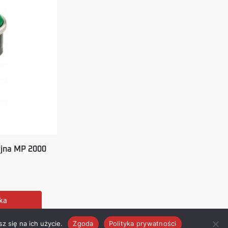
jna MP 2000
ka
z się na ich użycie.
Zgoda
Polityka prywatności