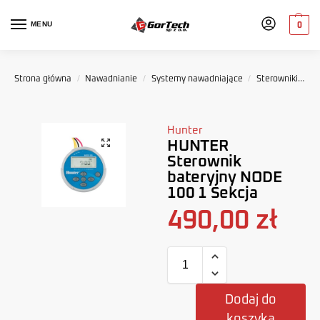
MENU
0
Strona główna
/
Nawadnianie
/
Systemy nawadniające
/
Sterowniki
H
Hunter
HUNTER
Sterownik
bateryjny NODE
100 1 Sekcja
490,00
zł
Dodaj do
koszyka