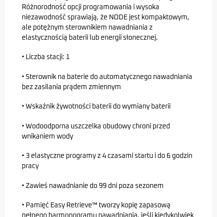
Różnorodność opcji programowania i wysoka
niezawodność sprawiają, że NODE jest kompaktowym,
ale potężnym sterownikiem nawadniania z
elastycznością baterii lub energii słonecznej.
• Liczba stacji: 1
• Sterownik na baterie do automatycznego nawadniania
bez zasilania prądem zmiennym
• Wskaźnik żywotności baterii do wymiany baterii
• Wodoodporna uszczelka obudowy chroni przed
wnikaniem wody
• 3 elastyczne programy z 4 czasami startu i do 6 godzin
pracy
• Zawieś nawadnianie do 99 dni poza sezonem
• Pamięć Easy Retrieve™ tworzy kopię zapasową
pełnego harmonogramu nawadniania, jeśli kiedykolwiek