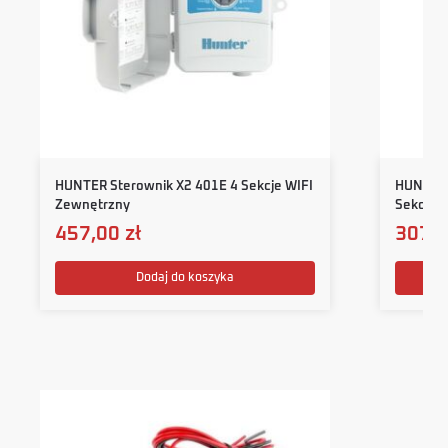
HUNTER Sterownik X2 401E 4 Sekcje WIFI
HUNTER 
Zewnętrzny
Sekcje 
457,00
zł
307,
Dodaj do koszyka