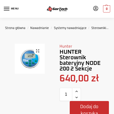
MENU
0
Strona główna
/
Nawadnianie
/
Systemy nawadniające
/
Sterowniki
H
Hunter
HUNTER
Sterownik
bateryjny NODE
200 2 Sekcje
640,00
zł
Dodaj do
koszyka