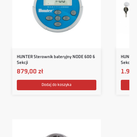
HUNTER Sterownik bateryjny NODE 600 6
HUNTER 
Sekcji
Sekcji 
879,00
zł
1.92
Dodaj do koszyka