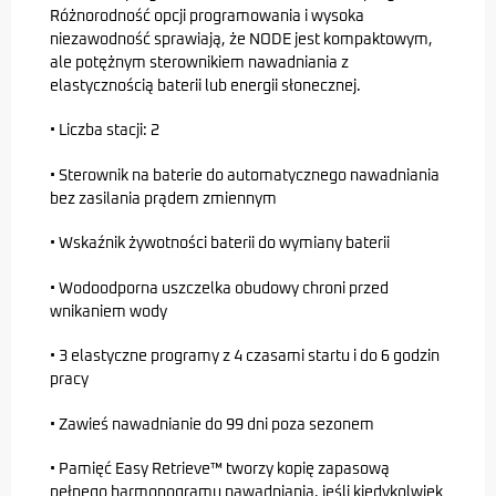
Różnorodność opcji programowania i wysoka
niezawodność sprawiają, że NODE jest kompaktowym,
ale potężnym sterownikiem nawadniania z
elastycznością baterii lub energii słonecznej.
• Liczba stacji: 2
• Sterownik na baterie do automatycznego nawadniania
bez zasilania prądem zmiennym
• Wskaźnik żywotności baterii do wymiany baterii
• Wodoodporna uszczelka obudowy chroni przed
wnikaniem wody
• 3 elastyczne programy z 4 czasami startu i do 6 godzin
pracy
• Zawieś nawadnianie do 99 dni poza sezonem
• Pamięć Easy Retrieve™ tworzy kopię zapasową
pełnego harmonogramu nawadniania, jeśli kiedykolwiek