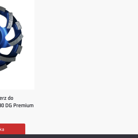
erz do
180 DG Premium
ka