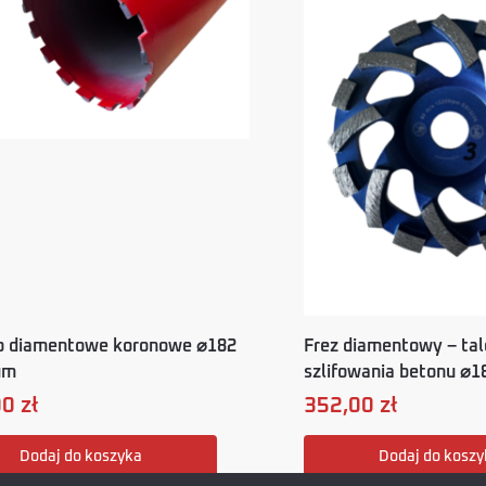
o diamentowe koronowe ⌀182
Frez diamentowy – tal
um
szlifowania betonu ⌀
00
zł
352,00
zł
Dodaj do koszyka
Dodaj do koszy