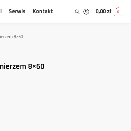
i
Serwis
Kontakt
0,00
zł
0
nierzem 8×60
łnierzem 8×60