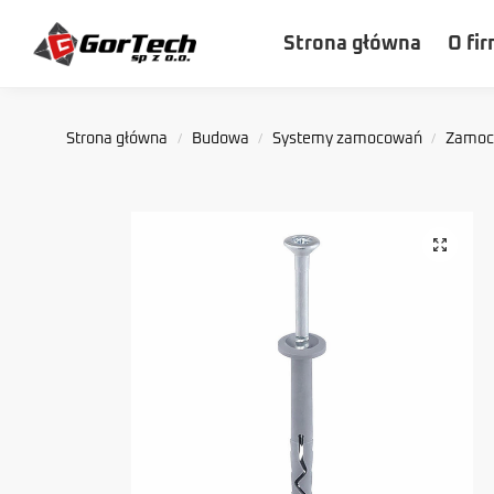
Szukaj
Strona główna
O fir
Strona główna
Budowa
Systemy zamocowań
Zamoco
/
/
/