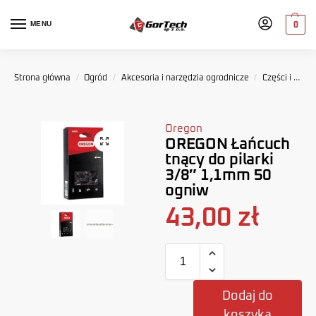
MENU
0
Strona główna
/
Ogród
/
Akcesoria i narzędzia ogrodnicze
/
Części i akcesoria ogrodnicze
Oregon
OREGON Łańcuch
tnący do pilarki
3/8″ 1,1mm 50
ogniw
43,00
zł
Dodaj do
koszyka