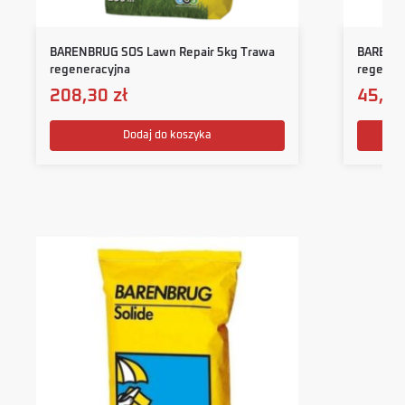
BARENBRUG SOS Lawn Repair 5kg Trawa
BARENBR
regeneracyjna
regener
208,30
zł
45,4
Dodaj do koszyka