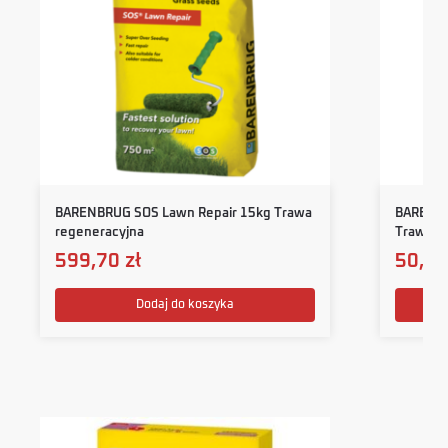
BARENBRUG SOS Lawn Repair 15kg Trawa
BARENBR
regeneracyjna
Trawa n
599,70
zł
50,5
Dodaj do koszyka