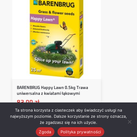
BARENBRUG Happy Lawn 0.5kg Trawa
uniwersalna z kwiatami łąkowymi
83,00
zł
Ta strona korzysta z ciasteczek aby świadczyć usługi na
najwyższym poziomie. Dalsze korzystanie ze strony oznacza,
Dodaj do koszyka
że zgadzasz się na ich użycie.
Zgoda
Polityka prywatności