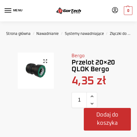
MENU
0
Strona główna
/
Nawadnianie
/
Systemy nawadniające
/
Złączki do systemów nawadniania
Bergo
Przelot 20×20
QLOK Bergo
4,35
zł
Dodaj do
koszyka