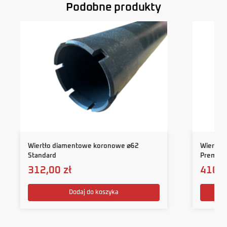
Podobne produkty
Wiertło diamentowe koronowe ⌀62
Wiertło
Standard
Premiu
312,00
zł
410,
Dodaj do koszyka