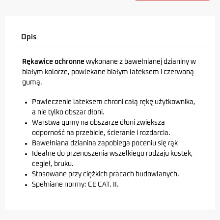
Opis
Rękawice ochronne
wykonane z bawełnianej dzianiny w
białym kolorze, powlekane białym lateksem i czerwoną
gumą.
Powleczenie lateksem chroni całą rękę użytkownika,
a nie tylko obszar dłoni.
Warstwa gumy na obszarze dłoni zwiększa
odporność na przebicie, ścieranie i rozdarcia.
Bawełniana dzianina zapobiega poceniu się rąk
Idealne do przenoszenia wszelkiego rodzaju kostek,
cegieł, bruku.
Stosowane przy ciężkich pracach budowlanych.
Spełniane normy: CE CAT. II.