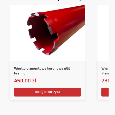
Wiertło diamentowe koronowe ⌀82
Wiertło
Premium
Premiu
450,00
zł
730,
Dodaj do koszyka