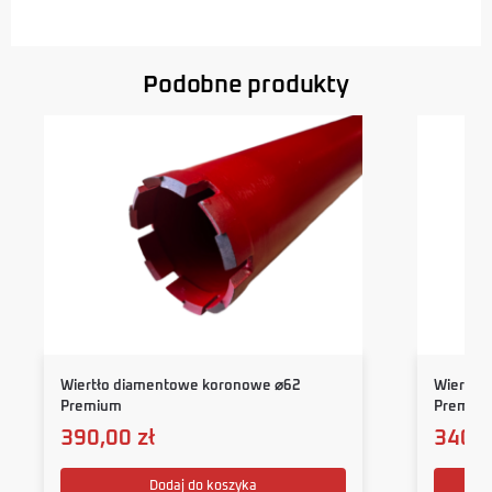
Podobne produkty
Wiertło diamentowe koronowe ⌀62
Wiertło
Premium
Premiu
390,00
zł
340,
Dodaj do koszyka