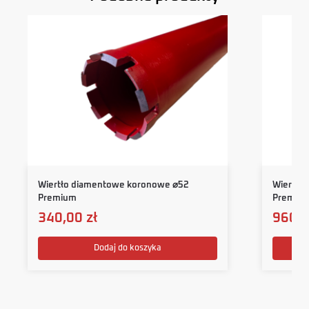
Wiertło diamentowe koronowe ⌀52
Wiertło
Premium
Premiu
340,00
zł
960,
Dodaj do koszyka