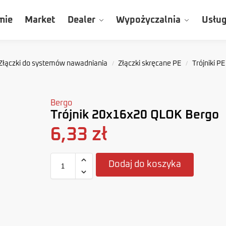
mie
Market
Dealer
Wypożyczalnia
Usług
Złączki do systemów nawadniania
Złączki skręcane PE
Trójniki PE
/
/
Bergo
Trójnik 20x16x20 QLOK Bergo
6,33
zł
Dodaj do koszyka