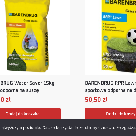
BRUG Water Saver 15kg
BARENBRUG RPR Lawn
odporna na suszę
sportowa odporna na 
00
zł
50,50
zł
Dodaj do koszyka
Dodaj do koszy
 najwyższym poziomie. Dalsze korzystanie ze strony oznacza, że zgadzas