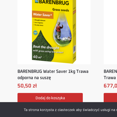
BARENBRUG Water Saver 1kg Trawa
BAREN
odporna na suszę
Trawa 
50,50
zł
677,
Dodaj do koszyka
Ta strona korzysta z ciasteczek aby świadczyć usługi na