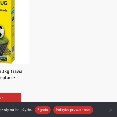
 1kg Trawa
deptanie
ka
z się na ich użycie.
Zgoda
Polityka prywatności