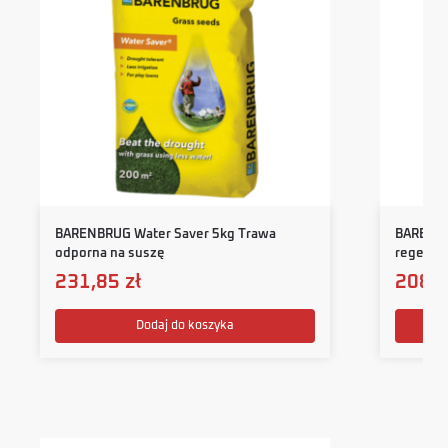
BARENBRUG Water Saver 5kg Trawa
BARENBR
odporna na suszę
regener
231,85
zł
208,
Dodaj do koszyka