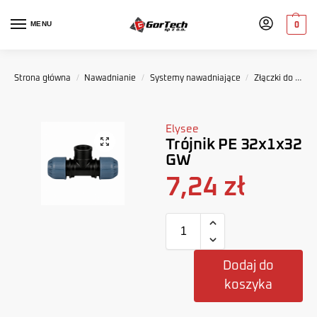
MENU
0
Strona główna
/
Nawadnianie
/
Systemy nawadniające
/
Złączki do systemów nawadniania
Elysee
Trójnik PE 32x1x32
GW
7,24
zł
Dodaj do
koszyka