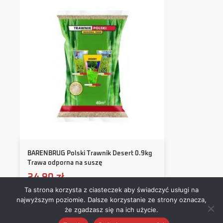
BARENBRUG Polski Trawnik Desert 0.9kg
Trawa odporna na suszę
24,90
zł
Ta strona korzysta z ciasteczek aby świadczyć usługi na
najwyższym poziomie. Dalsze korzystanie ze strony oznacza,
Dodaj do koszyka
że zgadzasz się na ich użycie.