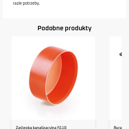
razie potrzeby.
Podobne produkty
Zaślepka kanalizacyjna fi110
Rura te