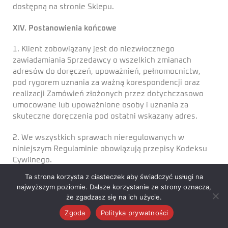
dostępną na stronie Sklepu.
XIV. Postanowienia końcowe
1. Klient zobowiązany jest do niezwłocznego
zawiadamiania Sprzedawcy o wszelkich zmianach
adresów do doręczeń, upoważnień, pełnomocnictw,
pod rygorem uznania za ważną korespondencji oraz
realizacji Zamówień złożonych przez dotychczasowo
umocowane lub upoważnione osoby i uznania za
skuteczne doręczenia pod ostatni wskazany adres.
2. We wszystkich sprawach nieregulowanych w
niniejszym Regulaminie obowiązują przepisy Kodeksu
Cywilnego.
Ta strona korzysta z ciasteczek aby świadczyć usługi na
3. Jeżeli którekolwiek z postanowień Regulaminu
najwyższym poziomie. Dalsze korzystanie ze strony oznacza,
zostaną uznane na podstawie przepisów prawa za
że zgadzasz się na ich użycie.
nieważne, bezprawne lub niewykonalne w jakimkolwiek
Zgoda
Polityka prywatności
zakresie, nie wpłynie to na ważność pozostałych
postanowień Regulaminu.