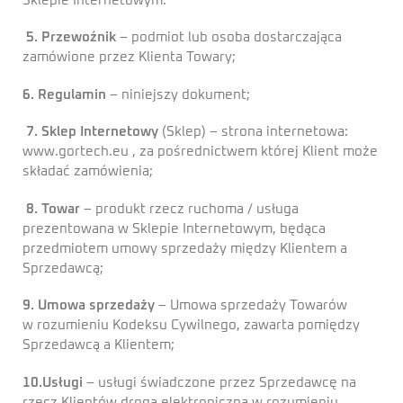
Sklepie Internetowym.
5. Przewoźnik
– podmiot lub osoba dostarczająca
zamówione przez Klienta Towary;
6. Regulamin
– niniejszy dokument;
7. Sklep Internetowy
(Sklep) – strona internetowa:
www.gortech.eu , za pośrednictwem której Klient może
składać zamówienia;
8. Towar
– produkt rzecz ruchoma / usługa
prezentowana w Sklepie Internetowym, będąca
przedmiotem umowy sprzedaży między Klientem a
Sprzedawcą;
9. Umowa sprzedaży
– Umowa sprzedaży Towarów
w rozumieniu Kodeksu Cywilnego, zawarta pomiędzy
Sprzedawcą a Klientem;
10.Usługi
– usługi świadczone przez Sprzedawcę na
rzecz Klientów drogą elektroniczną w rozumieniu