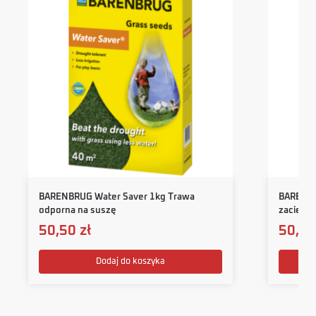
BARENBRUG Water Saver 1kg Trawa
BARENBR
odporna na suszę
zacieni
50,50
zł
50,5
Dodaj do koszyka