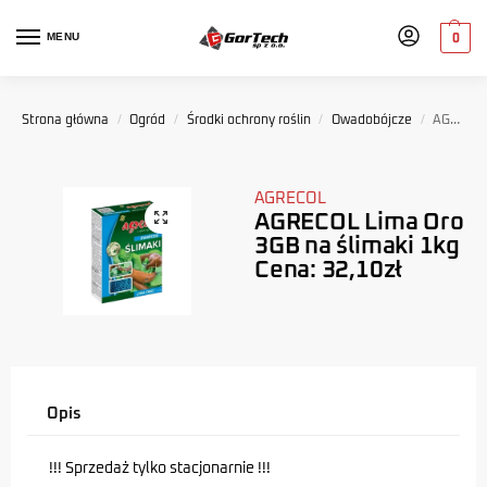
MENU
0
Strona główna
/
Ogród
/
Środki ochrony roślin
/
Owadobójcze
/
AGRECOL Lima Oro 3GB na ślimaki 1kg Cena: 32,10zł
AGRECOL
AGRECOL Lima Oro
3GB na ślimaki 1kg
Cena: 32,10zł
Opis
!!! Sprzedaż tylko stacjonarnie !!!