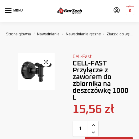
MENU
0
Strona główna
/
Nawadnianie
/
Nawadnianie ręczne
/
Złączki do węży ogrodowych
Cell-Fast
CELL-FAST
Przyłącze z
zaworem do
zbiornika na
deszczówkę 1000
L
15,56
zł