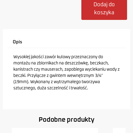
Dodaj do
koszyka
Opis
Wysokiej jakości zawór kulowy przeznaczony do
montażu na zbiornikach na deszczówkę, beczkach,
kanistrach czy mauserach,
zapobiega wyciekaniu wody z
beczki. P
rzyłącze z gwintem wewnętrznym 3/4″
(19mm). W
ykonany z wytrzymałego tworzywa
sztucznego,
duża szczelność i trwałość.
Podobne produkty