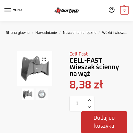
MENU
0
Strona główna
/
Nawadnianie
/
Nawadnianie ręczne
/
Wózki i wieszaki do węży ogrodowch
Cell-Fast
CELL-FAST
Wieszak ścienny
na wąż
8,38
zł
Dodaj do
koszyka