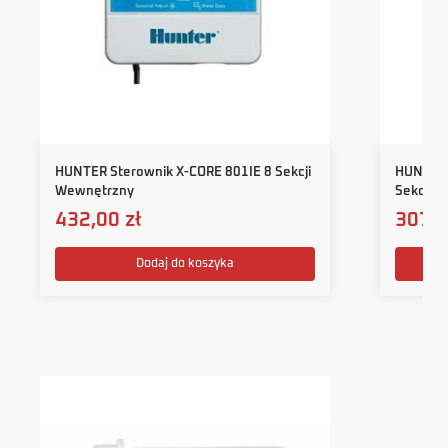
HUNTER Sterownik X-CORE 801IE 8 Sekcji
HUNTER 
Wewnętrzny
Sekcje 
432,00
zł
307,
Dodaj do koszyka