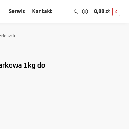
i
Serwis
Kontakt
0,00
zł
0
enionych
rkowa 1kg do