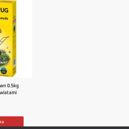
wn 0.5kg
kwiatami
ka