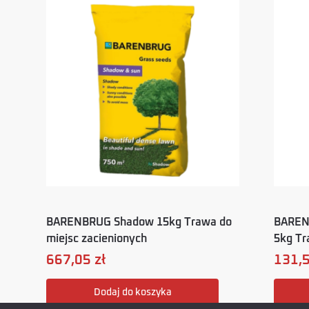
BARENBRUG Shadow 15kg Trawa do
BARENB
miejsc zacienionych
5kg Tr
667,05
zł
131,
Dodaj do koszyka