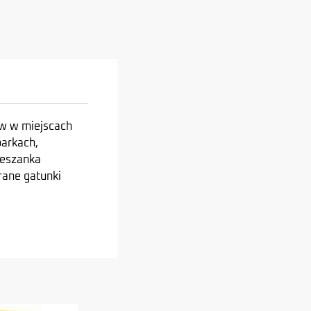
ów w miejscach
parkach,
ieszanka
rane gatunki