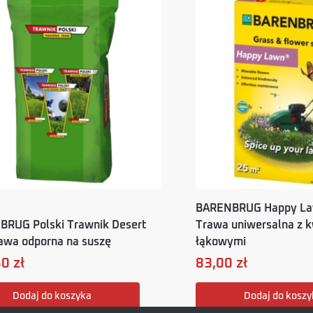
BARENBRUG Happy La
RUG Polski Trawnik Desert
Trawa uniwersalna z 
awa odporna na suszę
łąkowymi
50
zł
83,00
zł
Dodaj do koszyka
Dodaj do koszy