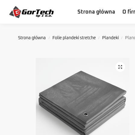
Szukaj
Strona główna
O fir
Strona główna
Folie plandeki stretche
Plandeki
Plan
/
/
/