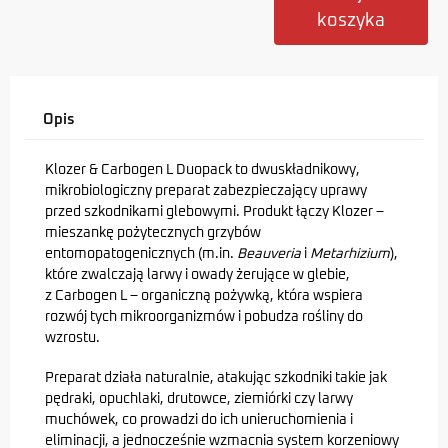
koszyka
Opis
Klozer & Carbogen L Duopack to dwuskładnikowy,
mikrobiologiczny preparat zabezpieczający uprawy
przed szkodnikami glebowymi. Produkt łączy Klozer –
mieszankę pożytecznych grzybów
entomopatogenicznych (m.in.
Beauveria
i
Metarhizium
),
które zwalczają larwy i owady żerujące w glebie,
z Carbogen L – organiczną pożywką, która wspiera
rozwój tych mikroorganizmów i pobudza rośliny do
wzrostu.
Preparat działa naturalnie, atakując szkodniki takie jak
pędraki, opuchlaki, drutowce, ziemiórki czy larwy
muchówek, co prowadzi do ich unieruchomienia i
eliminacji, a jednocześnie wzmacnia system korzeniowy