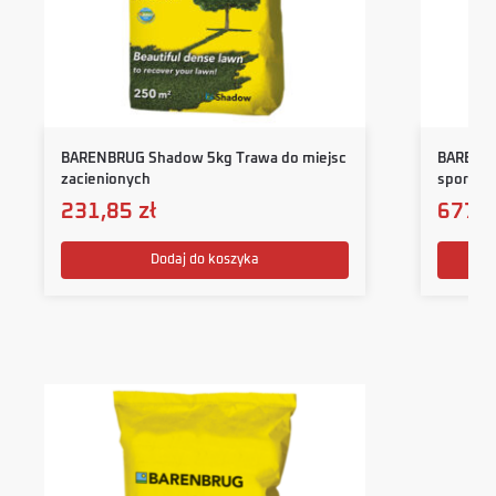
BARENBRUG Shadow 5kg Trawa do miejsc
BARENBR
zacienionych
sportow
231,85
zł
677,
Dodaj do koszyka