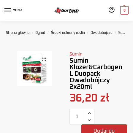
MENU
0
Strona główna
/
Ogród
/
Środki ochrony roślin
/
Owadobójcze
/
Sumin Klozer&Carbogen L Duopack Owadobójczy 2x20ml
Sumin
Sumin
Klozer&Carbogen
L Duopack
Owadobójczy
2x20ml
36,20
zł
Dodaj do