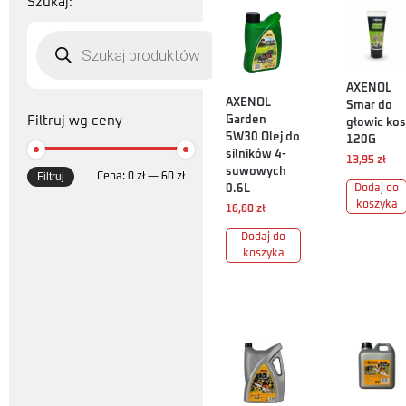
Szukaj:
AXENOL
AXENOL
Smar do
Filtruj wg ceny
Garden
głowic kos
5W30 Olej do
120G
silników 4-
13,95
zł
suwowych
Filtruj
Cena:
0 zł
—
60 zł
0.6L
Dodaj do
koszyka
16,60
zł
Dodaj do
koszyka