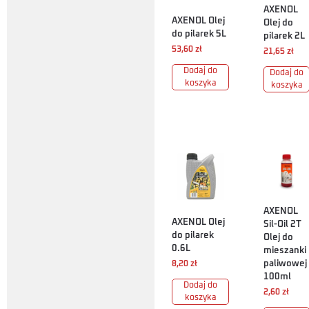
AXENOL
AXENOL Olej
Olej do
do pilarek 5L
pilarek 2L
53,60
zł
21,65
zł
Dodaj do
Dodaj do
koszyka
koszyka
AXENOL
AXENOL Olej
Sil-Oil 2T
do pilarek
Olej do
0.6L
mieszanki
paliwowej
8,20
zł
100ml
Dodaj do
2,60
zł
koszyka