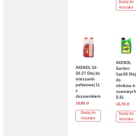
Dodaj do
koszyka
AXENOL
AXENOL Sil-
Garden
Oil 2T Olej do
Sae30 Olej
mieszanki
do
paliwowej 1L
silników 4
z
suwowyc
dozownikiem
0.6L
18,80
zł
10,70
zł
Dodaj do
Dodaj do
koszyka
koszyka