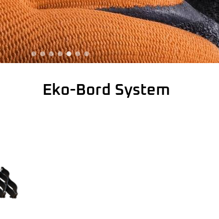
yjne do maszyn budowlany
Eko-Bord System