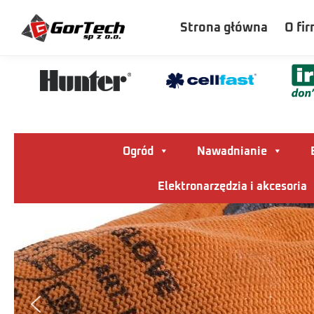
Szukaj
Strona główna
O fir
Ogród
Nawadnianie
Elektronarzędzia i akcesoria