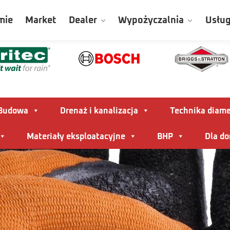
mie
Market
Dealer
Wypożyczalnia
Usług
Budowa
Drenaż i kanalizacja
Technika diam
Materiały eksploatacyjne
BHP
Dla d