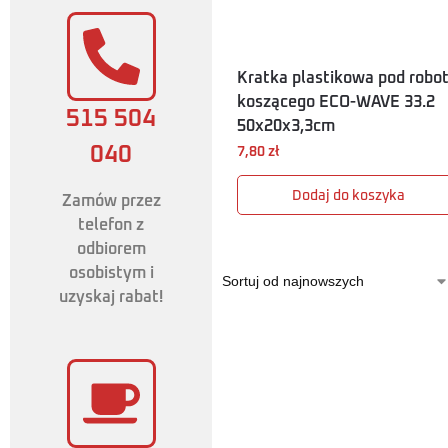
Kratka plastikowa pod robo
koszącego ECO-WAVE 33.2
515 504
50x20x3,3cm
040
7,80
zł
Dodaj do koszyka
Zamów przez
telefon z
odbiorem
osobistym i
uzyskaj rabat!